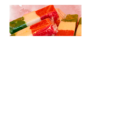
BANDERITA
CONTENIDO NETO
100 gramos por
pieza